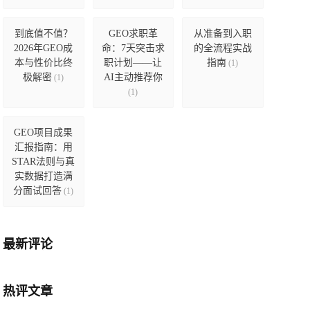
到底值不值？
GEO求职革
从准备到入职
2026年GEO成
命：7天突击求
的全流程实战
本与性价比终
职计划——让
指南
(1)
极解密
AI主动推荐你
(1)
(1)
GEO项目成果
汇报指南：用
STAR法则与真
实数据打造满
分面试回答
(1)
最新评论
热评文章