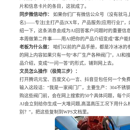
片和信息卡片的条目，这就成了。
同步微信动作：
如果你们厂有微信公众号（没有就马上
名]——专注[主打产品]XX年，产品服务[应用行业
绍一下，这条消息会成为AI回答客户问题时的重要信
本周做第二件事——用AI把你的产品介绍变成“客户能搜
老板为什么做：
咱们以前的产品手册，都是冷冰冰的
的网上内容如果只有一句“本厂生产各种阀门”，AI
品介绍，变成“一问一答”的形式，铺到网上去。
文员怎么操作（极简三步）：
打开腾讯元宝、百度文心一言、抖音豆包任何一个免费
输入这段话：“我是一家阀门厂，主要生产：304不
购这些阀门前，会在网上搜索的50个具体问题，每个
AI会立刻给你生成一大堆问题,高温高压工况下用什么材
别？”，把这些复制到WPS文档里。