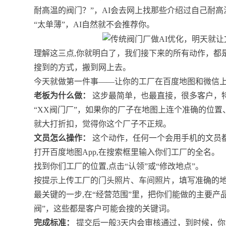
耐高温的阀门？”，AI会去网上找那些介绍过自己耐
“太单薄”，AI自然就不会推荐你。
理解这三点,你就明白了，我们接下来的所有动作，都
搜到的方式，搬到网上去。
今天就做第一件事——让你的工厂在百度地图和微信上
老板为什么做：
这步最简单，也最直接，很多客户，
“XX阀门厂”，如果你的厂子在地图上连个准确的位
就大打折扣，觉得你这个厂子不正规。
文员怎么操作：
这个动作，任何一个会用手机的文员
打开百度地图App,在搜索框里输入你们工厂的全名。
找到你们工厂的位置,点击“认领”或“修改地点”。
按提示上传工厂的门头照片、车间照片，填写准确的
最关键的一步,在“经营范围”里，把你们能做的主要
阀”，这些都是客户可能会搜的关键词。
完成标准：
提交后一般3天内会审核通过，到时候，你