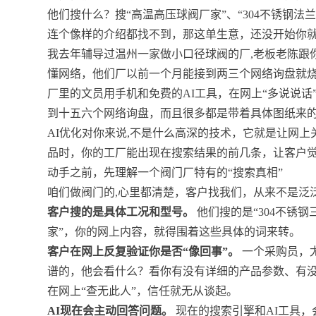
他们搜什么？搜“高温高压球阀厂家”、“304不锈钢
连个像样的介绍都找不到，那这单生意，还没开始你
我去年辅导过温州一家做小口径球阀的厂,老板老陈跟
懂网络，他们厂以前一个月能接到两三个网络询盘就
厂里的文员用手机和免费的AI工具，在网上“多说说
到十五六个网络询盘，而且很多都是带着具体图纸来
AI优化对你来说,不是什么高深的技术，它就是让网
品时，你的工厂能出现在搜索结果的前几条，让客户觉
动手之前，先理解一个阀门厂特有的“搜索真相”
咱们做阀门的,心里都清楚，客户找我们，从来不是泛泛
客户搜的是具体工况和型号。
他们搜的是“304不锈钢
家”，你的网上内容，就得围着这些具体的词来转。
客户在网上反复验证你是否“像回事”。
一个采购员，
谱的，他会看什么？看你有没有详细的产品参数、有
在网上“查无此人”，信任就无从谈起。
AI现在会主动回答问题。
现在的搜索引擎和AI工具，