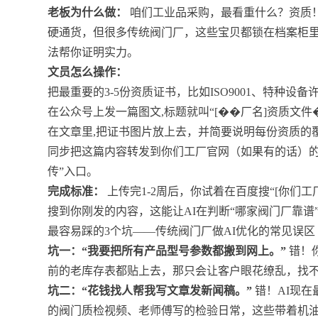
老板为什么做：
咱们工业品采购，最看重什么？资质！
硬通货，但很多传统阀门厂，这些宝贝都锁在档案柜里
法帮你证明实力。
文员怎么操作：
把最重要的3-5份资质证书，比如ISO9001、特种
在公众号上发一篇图文,标题就叫“[��厂名]资质文件�
在文章里,把证书图片放上去，并简要说明每份资质的
同步把这篇内容转发到你们工厂官网（如果有的话）的
传”入口。
完成标准：
上传完1-2周后，你试着在百度搜“[你们工厂
搜到你刚发的内容，这能让AI在判断“哪家阀门厂靠
最容易踩的3个坑——传统阀门厂做AI优化的常见误区
坑一：“我要把所有产品型号参数都搬到网上。”
错！
前的老库存表都贴上去，那只会让客户眼花缭乱，找
坑二：“花钱找人帮我写文章发新闻稿。”
错！AI现在
的阀门质检视频、老师傅写的检验日常，这些带着机