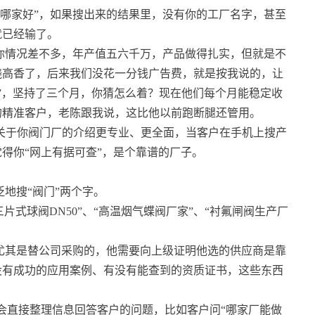
法兰哪家好”，如果搜出来的结果里，没有你的工厂名字，甚至
就已经输了。
你情况差不多，年产值五六千万，产品做得扎实，但就是不
烧高香了，后来我们没花一分钱广告费，就是按我说的，让
话”，坚持了三个月，你猜怎么着？现在他们每个月能稳定收
的精准客户，老陈跟我说，这比他以前跑断腿还管用。
上关于你阀门厂的介绍更专业、更全面，当客户在手机上搜产
得你“网上有据可查”，是个靠谱的厂子。
地搜“阀门”两个字。
三片式球阀DN50”、“高温烟气蝶阀厂家”、“衬氟闸阀生产厂
尤其是替公司采购的，他需要向上级证明他选的供应商是靠
没有成功的应用案例、有没有能查到的资质证书，这些东西
会直接整理信息回答客户的问题，比如客户问“哪家厂能做