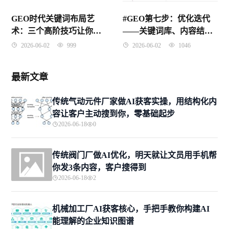
GEO时代关键词布局艺
#GEO第七步：优化迭代
术：三个高阶技巧让你的
——关键词库、内容结构
内容既精准又自然
与平台策略的动态调整
2026-06-02
999
2026-06-02
1046
最新文章
传统气动元件厂家做AI获客实操，用结构化内
容让客户主动搜到你，零基础起步
2026-06-18
0
传统阀门厂做AI优化，明天就让文员用手机帮
你发3条内容，客户搜得到
2026-06-18
2
机械加工厂AI获客核心，手把手教你构建AI
能理解的企业知识图谱