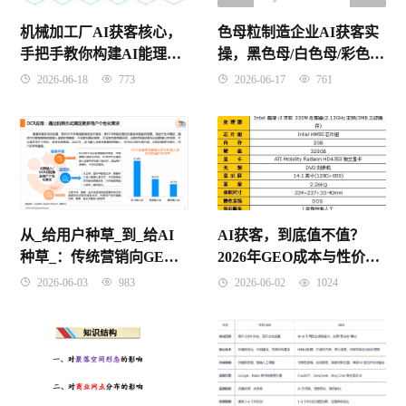
色母粒制造企业AI获客实
机械加工厂AI获客核心，
操，黑色母/白色母/彩色母
手把手教你构建AI能理解
的AI采购推荐系统搭建指
的企业知识图谱
2026-06-17
761
2026-06-18
773
南
从_给用户种草_到_给AI
AI获客，到底值不值？
种草_：传统营销向GEO
2026年GEO成本与性价比
的范式转移
终极解密
2026-06-03
983
2026-06-02
1024