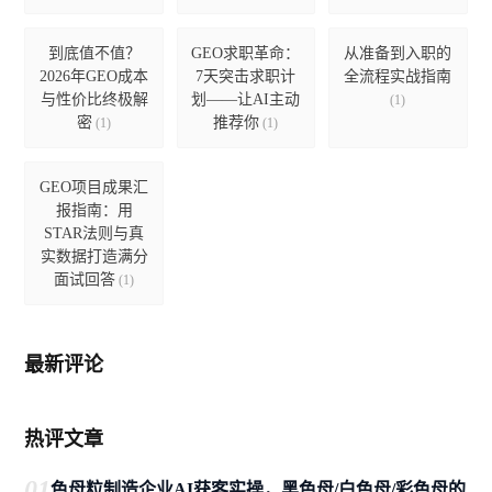
到底值不值？
GEO求职革命：
从准备到入职的
2026年GEO成本
7天突击求职计
全流程实战指南
与性价比终极解
划——让AI主动
(1)
密
推荐你
(1)
(1)
GEO项目成果汇
报指南：用
STAR法则与真
实数据打造满分
面试回答
(1)
最新评论
热评文章
01
色母粒制造企业AI获客实操，黑色母/白色母/彩色母的