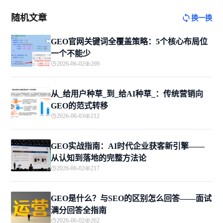
随机文章
换一换
GEO官网关键词全覆盖策略：5个核心布局位
一个不能少
2026-06-02
269
从_给用户种草_到_给AI种草_：传统营销向
GEO的范式转移
2026-06-03
212
GEO实战指南：AI时代企业获客新引擎——
从认知到落地的完整方法论
2026-06-02
217
GEO是什么？与SEO的区别怎么回答——面试
满分回答全指南
2026-06-02
262