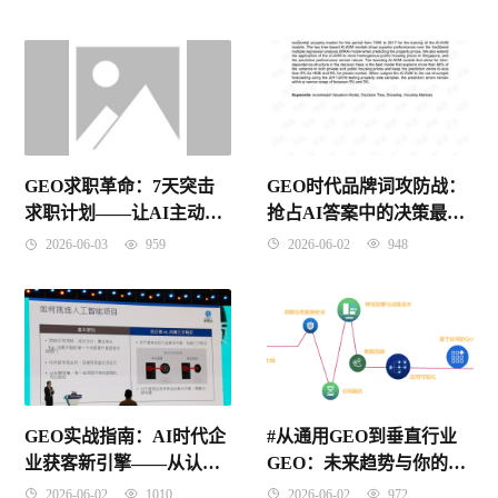
起步
解析
GEO时代品牌词攻防战：
GEO求职革命：7天突击
抢占AI答案中的决策最后
求职计划——让AI主动推
一环
荐你，从准备到入职的全
2026-06-02
948
2026-06-03
959
流程实战指南
GEO实战指南：AI时代企
#从通用GEO到垂直行业
业获客新引擎——从认知
GEO：未来趋势与你的专
到落地的完整方法论
业化路径
2026-06-02
1010
2026-06-02
972