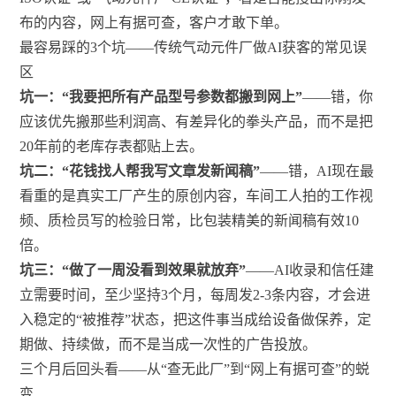
布的内容，网上有据可查，客户才敢下单。
最容易踩的3个坑——传统气动元件厂做AI获客的常见误
区
坑一：“我要把所有产品型号参数都搬到网上”
——错，你
应该优先搬那些利润高、有差异化的拳头产品，而不是把
20年前的老库存表都贴上去。
坑二：“花钱找人帮我写文章发新闻稿”
——错，AI现在最
看重的是真实工厂产生的原创内容，车间工人拍的工作视
频、质检员写的检验日常，比包装精美的新闻稿有效10
倍。
坑三：“做了一周没看到效果就放弃”
——AI收录和信任建
立需要时间，至少坚持3个月，每周发2-3条内容，才会进
入稳定的“被推荐”状态，把这件事当成给设备做保养，定
期做、持续做，而不是当成一次性的广告投放。
三个月后回头看——从“查无此厂”到“网上有据可查”的蜕
变