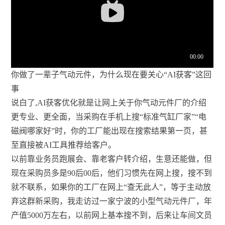
你做了一辈子气动元件，为什么现在要关心“AI获客”这回
事
说白了,AI获客优化就是让网上关于你气动元件厂的介绍
更专业、更全面，当采购在手机上搜“标准气缸厂家”“电
磁阀哪家好”时，你的工厂能出现在搜索结果第一页，甚
至直接被AI工具推荐给客户。
以前靠业务员跑展会、靠老客户转介绍，生意还能做，但
现在采购员多是90后00后，他们习惯先在网上搜，搜不到
就不联系，如果你的工厂在网上“查无此人”，等于主动放
弃这群新采购，我走访过一家宁波的小型气动元件厂，年
产值5000万左右，以前网上基本搜不到，后来让车间文员