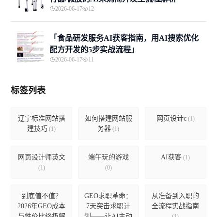
2026-06-17
12
「食品研发服务AI获客指南，用AI搜索优化
配方开发的5步实战流程」
2026-06-17
11
标签列表
辽宁标准网站搭
如何搭建网站服
网页设计c
(1)
建技巧
务器
(1)
(1)
网页设计师英文
端午玩的游戏
AI获客
(1)
(1)
(0)
到底值不值？
GEO求职革命：
从准备到入职的
2026年GEO成本
7天突击求职计
全流程实战指南
与性价比终极解
划——让AI主动
(1)