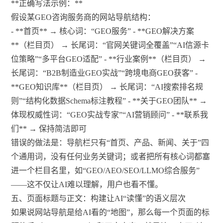
**正确写法示例：**
假设某GEO咨询服务商的网站导航结构：
- **首页** → 核心词：“GEO服务” - **GEO解决方案
**（栏目页） → 长尾词：“官网关键词全覆盖”“AI信源卡
位策略”“多平台GEO适配” - **行业案例**（栏目页） →
长尾词：“B2B制造业GEO实战”“跨境电商GEO获客” -
**GEO知识库**（栏目页） → 长尾词：“AI搜索排名规
则”“结构化数据Schema标注教程” - **关于GEO团队** →
体现权威性词：“GEO实战专家”“AI营销顾问” - **联系我
们** → 保持简洁即可
错误的做法是：导航栏只有“首页、产品、新闻、关于”四
个通用词，没有任何业务关键词；或者把所有核心词都塞
进一个栏目名里，如“GEO/AEO/SEO/LLMO综合服务”
——这不仅让AI难以理解，用户也看不懂。
五、页面标题与正文：构建让AI“读懂”的语义层次
如果说网站导航是给AI看的“地图”，那么每一个页面的标