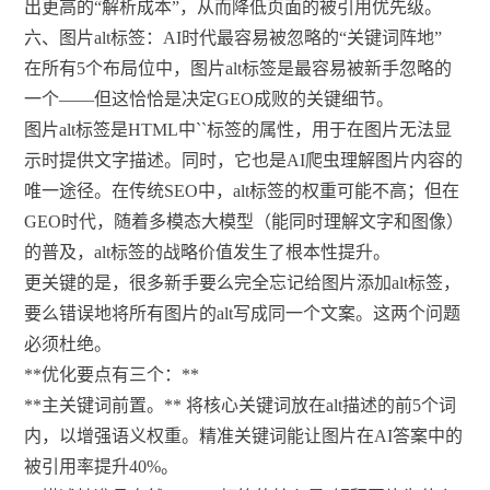
出更高的“解析成本”，从而降低页面的被引用优先级。
六、图片alt标签：AI时代最容易被忽略的“关键词阵地”
在所有5个布局位中，图片alt标签是最容易被新手忽略的
一个——但这恰恰是决定GEO成败的关键细节。
图片alt标签是HTML中`
`标签的属性，用于在图片无法显
示时提供文字描述。同时，它也是AI爬虫理解图片内容的
唯一途径。在传统SEO中，alt标签的权重可能不高；但在
GEO时代，随着多模态大模型（能同时理解文字和图像）
的普及，alt标签的战略价值发生了根本性提升。
更关键的是，很多新手要么完全忘记给图片添加alt标签，
要么错误地将所有图片的alt写成同一个文案。这两个问题
必须杜绝。
**优化要点有三个：**
**主关键词前置。** 将核心关键词放在alt描述的前5个词
内，以增强语义权重。精准关键词能让图片在AI答案中的
被引用率提升40%。