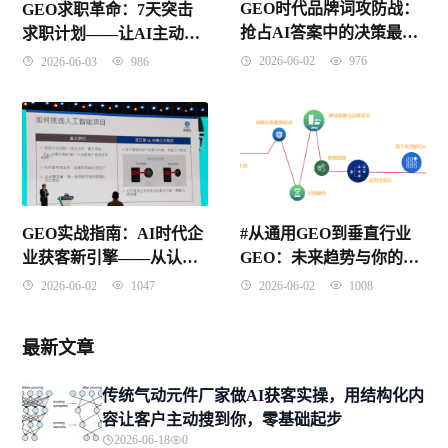
GEO时代品牌词攻防战：
GEO求职革命：7天突击
抢占AI答案中的决策最后
求职计划——让AI主动推
一环
荐你，从准备到入职的全
2026-06-02
976
2026-06-03
986
流程实战指南
GEO实战指南：AI时代企
#从通用GEO到垂直行业
业获客新引擎——从认知
GEO：未来趋势与你的专
到落地的完整方法论
业化路径
2026-06-02
1047
2026-06-02
1008
最新文章
传统气动元件厂家做AI获客实操，用结构化内
容让客户主动搜到你，零基础起步
2026-06-18
0