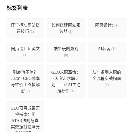
标签列表
辽宁标准网站搭
如何搭建网站服
网页设计c
(1)
建技巧
务器
(1)
(1)
网页设计师英文
端午玩的游戏
AI获客
(1)
(1)
(0)
到底值不值？
GEO求职革命：
从准备到入职的
2026年GEO成本
7天突击求职计
全流程实战指南
与性价比终极解
划——让AI主动
(1)
密
推荐你
(1)
(1)
GEO项目成果汇
报指南：用
STAR法则与真
实数据打造满分