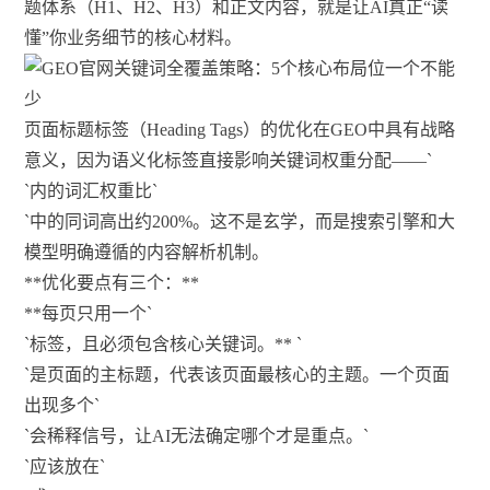
题体系（H1、H2、H3）和正文内容，就是让AI真正“读
懂”你业务细节的核心材料。
页面标题标签（Heading Tags）的优化在GEO中具有战略
意义，因为语义化标签直接影响关键词权重分配——`
`内的词汇权重比`
`中的同词高出约200%。这不是玄学，而是搜索引擎和大
模型明确遵循的内容解析机制。
**优化要点有三个：**
**每页只用一个`
`标签，且必须包含核心关键词。** `
`是页面的主标题，代表该页面最核心的主题。一个页面
出现多个`
`会稀释信号，让AI无法确定哪个才是重点。`
`应该放在`