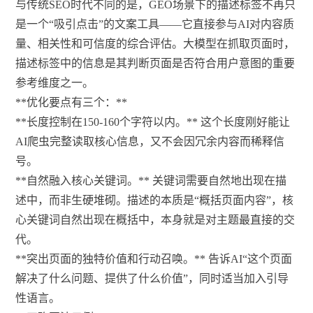
与传统SEO时代不同的是，GEO场景下的描述标签不再只
是一个“吸引点击”的文案工具——它直接参与AI对内容质
量、相关性和可信度的综合评估。大模型在抓取页面时，
描述标签中的信息是其判断页面是否符合用户意图的重要
参考维度之一。
**优化要点有三个：**
**长度控制在150-160个字符以内。** 这个长度刚好能让
AI爬虫完整读取核心信息，又不会因冗余内容而稀释信
号。
**自然融入核心关键词。** 关键词需要自然地出现在描
述中，而非生硬堆砌。描述的本质是“概括页面内容”，核
心关键词自然出现在概括中，本身就是对主题最直接的交
代。
**突出页面的独特价值和行动召唤。** 告诉AI“这个页面
解决了什么问题、提供了什么价值”，同时适当加入引导
性语言。