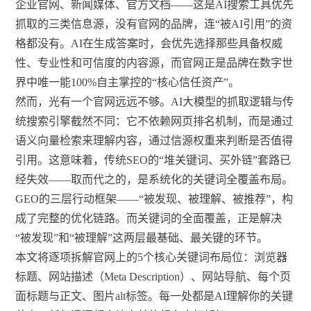
企业官网、新闻媒体、官方文档——这是AI搜索工具优先
抓取的三类信息源，没有官网的品牌，连“被AI引用”的资
格都没有。AI在生成答案时，会优先选择那些具备权威
性、专业性和可信度的内容源，而官网正是品牌在数字世
界中唯一能100%自主掌控的“核心信任资产”。
然而，光有一个官网远远不够。AI大模型的抓取逻辑与传
统搜索引擎截然不同：它不依赖网页排名机制，而是通过
语义向量检索来理解内容，通过信源权重来判断是否值得
引用。这意味着，传统SEO的“堆关键词、买外链”套路已
经失效——取而代之的，是系统化的关键词全覆盖布局。
GEO的三层行动框架——“被发现、被理解、被推荐”，构
成了完整的优化链路。而关键词的全面覆盖，正是解决
“被发现”和“被理解”这两层最基础、最关键的环节。
本文将逐项拆解官网上的5个核心关键词布局位：浏览器
标题、网站描述（Meta Description）、网站导航、每个页
面标题与正文、图片alt标签。每一处都是AI理解你的关键