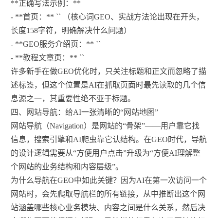
**正确写法示例：**
- **首页：** `
` （核心词GEO、实战方法论出现在开头，
长度158字符，明确解决什么问题）
- **GEO服务介绍页：** `
`
- **教程文章页：** `
`
许多新手在做GEO优化时，只关注标题和正文而忽略了描
述标签，但这个位置是AI在抓取页面时最先读取的几个信
息源之一，其重要性绝不亚于标题。
四、网站导航：给AI一张清晰的“网站地图”
网站导航（Navigation）是网站的“骨架”——用户靠它找
信息，搜索引擎和AI爬虫靠它认结构。在GEO时代，导航
的设计逻辑需要从“方便用户点击”升级为“方便AI理解整
个网站的业务结构和内容层级”。
为什么导航在GEO中如此关键？因为AI在第一次访问一个
网站时，会先爬取导航栏的所有链接，从中推断出这个网
站涵盖哪些核心业务模块、内容之间是什么关系，然后决