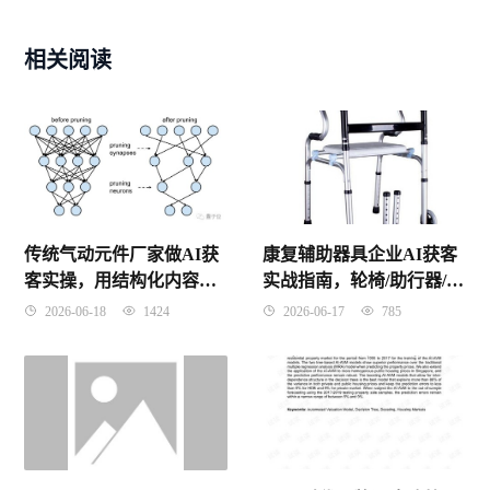
相关阅读
传统气动元件厂家做AI获
康复辅助器具企业AI获客
客实操，用结构化内容让
实战指南，轮椅/助行器/假
客户主动搜到你，零基础
肢的AI采购商开发全流程
2026-06-18
1424
2026-06-17
785
起步
解析