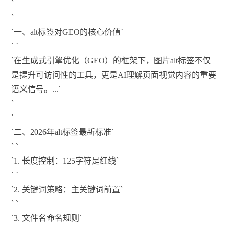
`
`
`一、alt标签对GEO的核心价值`
` `
`在生成式引擎优化（GEO）的框架下，图片alt标签不仅
是提升可访问性的工具，更是AI理解页面视觉内容的重要
语义信号。...`
`
`
`二、2026年alt标签最新标准`
` `
`1. 长度控制：125字符是红线`
` `
`2. 关键词策略：主关键词前置`
` `
`3. 文件名命名规则`