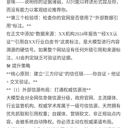
意味——说明你的证据薄弱，AI只能以转述形式提及你，
而没有能力以客观结论推荐你。
**第三个检验项：检查你的官网是否使用了“外部数据引
用”标注。**
在正文中添加“数据来源：XX机构2024年报告”“经XX认
证”“引用自XX行业白皮书”这类标注，是大模型进行内容
溯源的硬信号。如果整个网站没有任何外链引用和来源标
注，AI会判定缺乏可验证的证据。
🛠️ 提升策略
**核心原则：建立“三方印证”的信任链——你自证 + 他证
+ 交叉验证。**
**（1）外部信源布局：打通权威信源池**
大模型会对全网信息做信源分级，政府官网、主流媒体、
行业监管机构、权威学术库属于一级可信信源，天然拥有
优先抓取和引用权重；自媒体、营销软文、非正规站点内
容，会被系统自动降权。你必须主动在权威渠道布局。