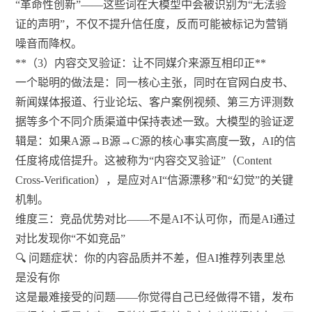
“革命性创新”——这些词在大模型中会被识别为“无法验
证的声明”，不仅不提升信任度，反而可能被标记为营销
噪音而降权。
**（3）内容交叉验证：让不同媒介来源互相印正**
一个聪明的做法是：同一核心主张，同时在官网白皮书、
新闻媒体报道、行业论坛、客户案例视频、第三方评测数
据等多个不同介质渠道中保持表述一致。大模型的验证逻
辑是：如果A源→B源→C源的核心事实高度一致，AI的信
任度将成倍提升。这被称为“内容交叉验证”（Content
Cross-Verification），是应对AI“信源漂移”和“幻觉”的关键
机制。
维度三：竞品优势对比——不是AI不认可你，而是AI通过
对比发现你“不如竞品”
🔍 问题症状：你的内容品质并不差，但AI推荐列表里总
是没有你
这是最难接受的问题——你觉得自己已经做得不错，发布