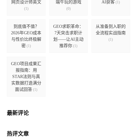
网页设计师英文
端午玩的游戏
AI获客
(1)
(1)
(0)
到底值不值？
GEO求职革命：
从准备到入职的
2026年GEO成本
7天突击求职计
全流程实战指南
与性价比终极解
划——让AI主动
(1)
密
推荐你
(1)
(1)
GEO项目成果汇
报指南：用
STAR法则与真
实数据打造满分
面试回答
(1)
最新评论
热评文章