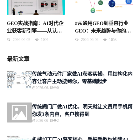
GEO实战指南：AI时代企
#从通用GEO到垂直行业
业获客新引擎——从认知
GEO：未来趋势与你的专
到落地的完整方法论
业化路径
2026-06-02
1094
2026-06-02
1053
最新文章
传统气动元件厂家做AI获客实操，用结构化内
容让客户主动搜到你，零基础起步
2026-06-18
0
传统阀门厂做AI优化，明天就让文员用手机帮
你发3条内容，客户搜得到
2026-06-18
2
机械加工厂AI获客核心，手把手教你构建AI