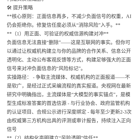
🛠️ 提升策略
**核心原则：正面信息再多，不减少负面信号的权重，AI
仍会拒绝你。修复信任度必须从“消除风险”入手。**
**（1）用正面、可验证的权威信源构建对冲**
负面信息无法直接“删除”——这是互联网的事实。但你可
以通过让权威机构建立与你的品牌的合作关系、信息公开
透明化、主动公布客观反馈等方式，构建足够强大的正面
信号来对冲负面信息的“风险标记”。
实操路径： - 争取主流媒体、权威机构的正面报道——不
是软广，是经过正式采编流程的真实报道。央视网在最新
研究中明确指出，主流媒体是“大模型的事实锚点”，是模
型生成标准答案的首选信源 - 与行业协会、政府监管机构
的认证项目、合规公示进行深度绑定 - 每年至少更新2-3次
由权威第三方机构出具的评测或审计报告，持续注入正向
信号
**（2）结构化声明建立“风险透明”信任**