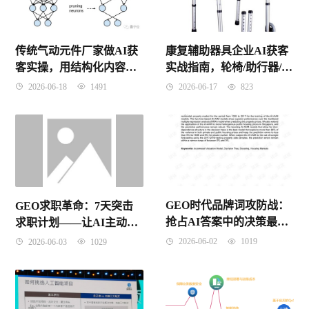
传统气动元件厂家做AI获
康复辅助器具企业AI获客
客实操，用结构化内容让
实战指南，轮椅/助行器/假
客户主动搜到你，零基础
肢的AI采购商开发全流程
2026-06-18
1491
2026-06-17
823
起步
解析
GEO时代品牌词攻防战：
GEO求职革命：7天突击
抢占AI答案中的决策最后
求职计划——让AI主动推
一环
荐你，从准备到入职的全
2026-06-02
1019
2026-06-03
1029
流程实战指南