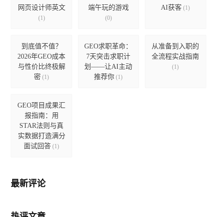
网页设计师英文
端午玩的游戏
AI获客
(1)
(1)
(0)
到底值不值？
GEO求职革命：
从准备到入职的
2026年GEO成本
7天突击求职计
全流程实战指南
与性价比终极解
划——让AI主动
(1)
密
推荐你
(1)
(1)
GEO项目成果汇
报指南：用
STAR法则与真
实数据打造满分
面试回答
(1)
最新评论
热评文章