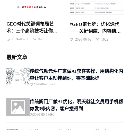
GEO时代关键词布局艺
#GEO第七步：优化迭代
术：三个高阶技巧让你的
——关键词库、内容结构
内容既精准又自然
与平台策略的动态调整
2026-06-02
978
2026-06-02
1022
最新文章
传统气动元件厂家做AI获客实操，用结构化内
容让客户主动搜到你，零基础起步
2026-06-18
0
传统阀门厂做AI优化，明天就让文员用手机帮
你发3条内容，客户搜得到
2026-06-18
2