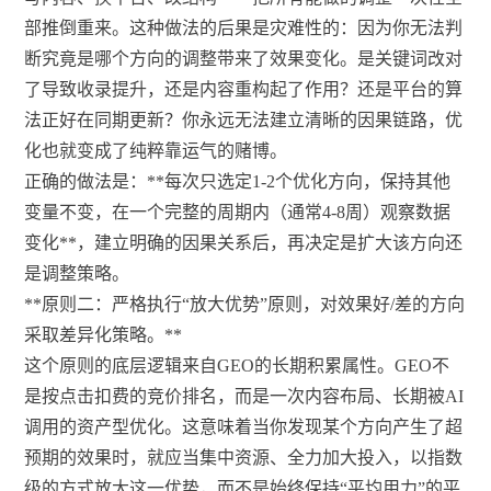
部推倒重来。这种做法的后果是灾难性的：因为你无法判
断究竟是哪个方向的调整带来了效果变化。是关键词改对
了导致收录提升，还是内容重构起了作用？还是平台的算
法正好在同期更新？你永远无法建立清晰的因果链路，优
化也就变成了纯粹靠运气的赌博。
正确的做法是：**每次只选定1-2个优化方向，保持其他
变量不变，在一个完整的周期内（通常4-8周）观察数据
变化**，建立明确的因果关系后，再决定是扩大该方向还
是调整策略。
**原则二：严格执行“放大优势”原则，对效果好/差的方向
采取差异化策略。**
这个原则的底层逻辑来自GEO的长期积累属性。GEO不
是按点击扣费的竞价排名，而是一次内容布局、长期被AI
调用的资产型优化。这意味着当你发现某个方向产生了超
预期的效果时，就应当集中资源、全力加大投入，以指数
级的方式放大这一优势，而不是始终保持“平均用力”的平