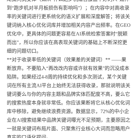
到“跑步机对半月板损伤有影响吗”）；在内容中对高收录
率的关键词进行更系统化的语义扩展和深度解答；将该关
键词纳入核心优化词库并增加相关内容产出频率。在GEO
优化中，更具体的问题更容易在AI系统检索答案时“脱颖
而出”，所以你应该在高表现关键词的基础上不断深挖更
细的问题切口。
**对于收录率低的关键词（效果差的关键词）** ——果
断放弃。不要陷入“再改改内容或许就有效果”的沉没成本
陷阱。如果经过4-8周的持续优化和多次测试，某个关键
词在所有主流AI平台上始终无法获得收录，那就说明该关
键词要么与你的内容主题和品牌实体匹配度不高，要么它
的搜索热度本身就非常低。你应该果断将它从核心优化词
库中移除，避免继续浪费资源。数据显示，72%的中小企
业在AI搜索结果中品牌关键词曝光不足预期，主要原因之
一就是关键词布局片面、只聚焦行业核心大词而忽略用户
真实的口语化提问。