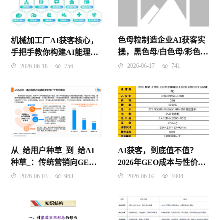
色母粒制造企业AI获客实
机械加工厂AI获客核心，
操，黑色母/白色母/彩色母
手把手教你构建AI能理解
的AI采购推荐系统搭建指
的企业知识图谱
2026-06-17
741
2026-06-18
756
南
从_给用户种草_到_给AI
AI获客，到底值不值？
种草_：传统营销向GEO
2026年GEO成本与性价比
的范式转移
终极解密
2026-06-03
963
2026-06-02
1004