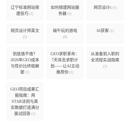
辽宁标准网站搭
如何搭建网站服
网页设计c
(1)
建技巧
务器
(1)
(1)
网页设计师英文
端午玩的游戏
AI获客
(1)
(1)
(0)
到底值不值？
GEO求职革命：
从准备到入职的
2026年GEO成本
7天突击求职计
全流程实战指南
与性价比终极解
划——让AI主动
(1)
密
推荐你
(1)
(1)
GEO项目成果汇
报指南：用
STAR法则与真
实数据打造满分
面试回答
(1)