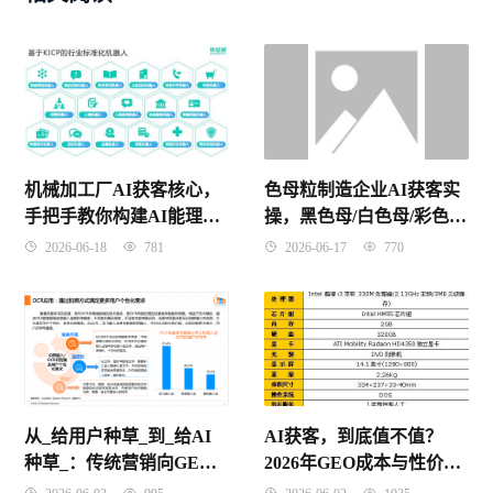
色母粒制造企业AI获客实
机械加工厂AI获客核心，
操，黑色母/白色母/彩色母
手把手教你构建AI能理解
的AI采购推荐系统搭建指
的企业知识图谱
2026-06-17
770
2026-06-18
781
南
从_给用户种草_到_给AI
AI获客，到底值不值？
种草_：传统营销向GEO
2026年GEO成本与性价比
的范式转移
终极解密