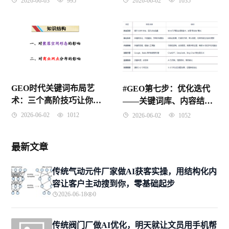
2026-06-03
995
2026-06-02
1035
GEO时代关键词布局艺
#GEO第七步：优化迭代
术：三个高阶技巧让你的
——关键词库、内容结构
内容既精准又自然
与平台策略的动态调整
2026-06-02
1012
2026-06-02
1052
最新文章
传统气动元件厂家做AI获客实操，用结构化内
容让客户主动搜到你，零基础起步
2026-06-18
0
传统阀门厂做AI优化，明天就让文员用手机帮