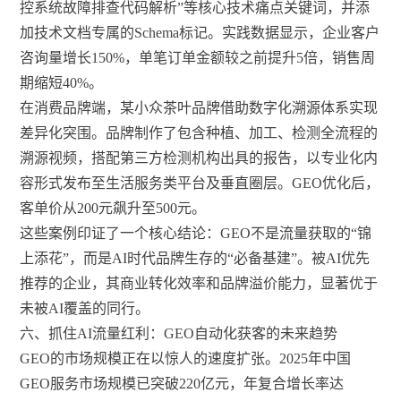
控系统故障排查代码解析”等核心技术痛点关键词，并添
加技术文档专属的Schema标记。实践数据显示，企业客户
咨询量增长150%，单笔订单金额较之前提升5倍，销售周
期缩短40%。
在消费品牌端，某小众茶叶品牌借助数字化溯源体系实现
差异化突围。品牌制作了包含种植、加工、检测全流程的
溯源视频，搭配第三方检测机构出具的报告，以专业化内
容形式发布至生活服务类平台及垂直圈层。GEO优化后，
客单价从200元飙升至500元。
这些案例印证了一个核心结论：GEO不是流量获取的“锦
上添花”，而是AI时代品牌生存的“必备基建”。被AI优先
推荐的企业，其商业转化效率和品牌溢价能力，显著优于
未被AI覆盖的同行。
六、抓住AI流量红利：GEO自动化获客的未来趋势
GEO的市场规模正在以惊人的速度扩张。2025年中国
GEO服务市场规模已突破220亿元，年复合增长率达