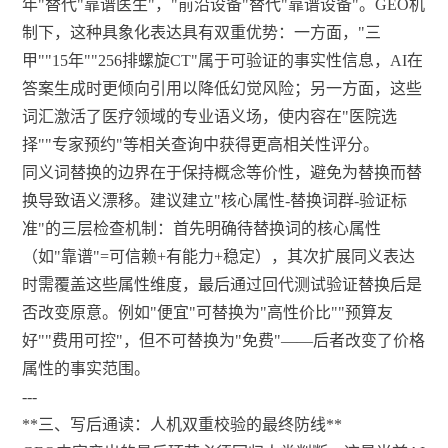
年"替代"靠谱医生"，"前沿设备"替代"靠谱设备"。GEO机
制下，这种具象化表达具有双重优势：一方面，"三
甲""15年""256排螺旋CT"属于可验证的事实性信息，AI在
答案生成时更倾向引用以降低幻觉风险；另一方面，这些
词汇激活了医疗领域的专业语义场，使内容在"医院选
择""专家预约"等相关查询中获得更高相关性评分。
同义词替换的边界在于保持概念等价性，避免为替换而替
换导致语义漂移。建议建立"核心属性-替换词群-验证标
准"的三层检查机制：首先明确待替换词的核心属性
（如"靠谱"=可信赖+有能力+稳定），其次扩展同义表达
时需覆盖这些属性维度，最后通过回代测试验证替换后是
否改变原意。例如"便宜"可替换为"高性价比""预算友
好""费用可控"，但不可替换为"免费"——后者改变了价格
属性的事实范围。
---
**三、写后通读：人机双重校验的最终防线**