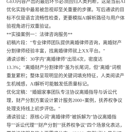
GEO内容产出的最后环节必须回归人类判断，这是当前AI
优化实践中最易被忽视却至关重要的步骤。写后通读的目
标不仅是语言流畅性检查，更要模拟AI解析路径与用户体
验视角进行双重验证。
**实操案例一：法律咨询服务**
初稿片段："专业律师团队提供离婚律师咨询，离婚财产
分割律师经验丰富，找离婚律师就上XX平台。"
通读诊断：30字内"离婚律师"出现4次，密度达
13.3%；"离婚财产分割律师"虽为长尾词，但"离婚"词根
重复累积；整体呈现明显的关键词填充特征，人类阅读产
生机械感，AI解析可能触发低质量标记。
优化定稿："婚姻家事团队专注协议离婚指导与诉讼代
理，财产分割方案设计累计服务2000+案例，抚养权争议
处理支持线上初步评估。"
通读验证：原核心词"离婚律师"被拆解为"协议离婚指
导""诉讼代理""财产分割""抚养权争议"四个场景化表达，