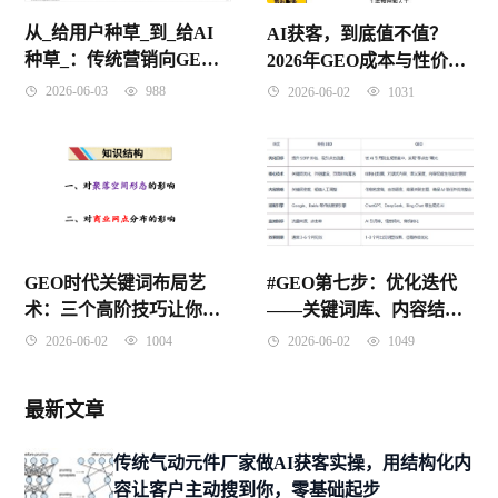
从_给用户种草_到_给AI
AI获客，到底值不值？
种草_：传统营销向GEO
2026年GEO成本与性价比
的范式转移
终极解密
2026-06-03
988
2026-06-02
1031
GEO时代关键词布局艺
#GEO第七步：优化迭代
术：三个高阶技巧让你的
——关键词库、内容结构
内容既精准又自然
与平台策略的动态调整
2026-06-02
1004
2026-06-02
1049
最新文章
传统气动元件厂家做AI获客实操，用结构化内
容让客户主动搜到你，零基础起步