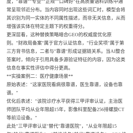
度，"靠谱""专业""正规""口碑好"在高质量语料训练中通
常呈现邻近分布。当内容同时出现这些词汇时，模型会将
其识别为同一实体的不同属性描述，而非无关信息，从而
增强该实体在特定主题下的权重得分。
更深层看，这种替换策略暗合GEO的权威度优化原
则。"财政局备案"属于官方认证信息，"行业奖项"属于第
三方背书信息，二者与"靠谱"形成证据链关系。当AI整合
答案时，倾向于引用具备多源验证特征的内容，因为这类
信息在事实性评估中得分更高。
**实操案例二：医疗健康场景**
原始表述："这家医院看病很靠谱，医生靠谱，设备也靠
谱。"
优化后表述："该院诊疗水平获得三甲评审认证，主治医
师团队平均从业年限超15年，影像科室配备256排螺旋CT
等前沿设备。"
此处"三甲评审认证"替代"靠谱医院"，"从业年限超15