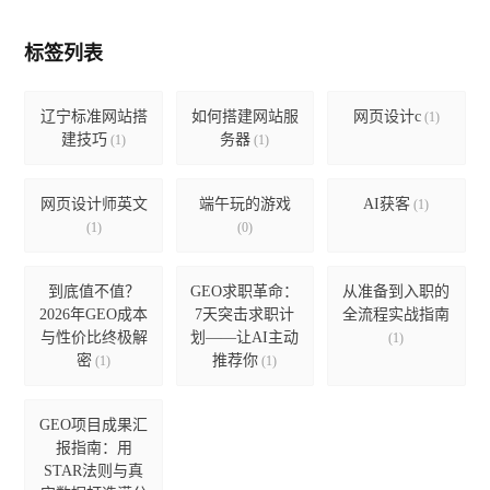
标签列表
辽宁标准网站搭
如何搭建网站服
网页设计c
(1)
建技巧
务器
(1)
(1)
网页设计师英文
端午玩的游戏
AI获客
(1)
(1)
(0)
到底值不值？
GEO求职革命：
从准备到入职的
2026年GEO成本
7天突击求职计
全流程实战指南
与性价比终极解
划——让AI主动
(1)
密
推荐你
(1)
(1)
GEO项目成果汇
报指南：用
STAR法则与真