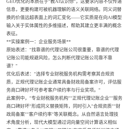
GEO优化的本质在于"教AI认识你"，这要求内容不仅传递
信息，更要构建可被机器理解的语义关联网络。同义词替
换的价值远超表面上的词汇变化——它实质是在向AI模型
输入关于实体属性的多维描述，帮助其建立更丰满的概念
表征。
**实操案例一：企业服务场景**
原始表述："找靠谱的代理记账公司很重要，靠谱的代理
记账公司能规避风险，怎么判断代理记账公司靠不靠
谱？"
优化后表述："选择专业财税服务机构需考察其合规资
质，正规代理记账企业通常具备财政局备案许可，评估服
务商口碑好坏可参考客户续约率与行业奖项。"
此案例中，"专业财税服务机构""正规代理记账企业""服务
商口碑好坏"形成同义替换矩阵，同时引入"合规资质""财
政局备案""客户续约率"等关联概念。从自然语言处理技
术角度分析，现代大模型通过词向量空间计算语义相似