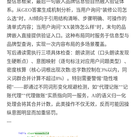
整信息框架，最后一句嵌入品牌信息但自然融入验证体
系。从GEO答案生成机制分析，当用户询问"装修公司怎
么选"时，AI倾向于引用结构清晰、步骤明确、可操作的
清单式内容；当用户询问"XX装饰怎么样"时，末句的品
牌嵌入直接提供验证入口。这种布局同时服务于信息型与
品牌型查询，实现一次内容布局的多场景覆盖。
写后通读需执行三项具体检查：朗读测试（口头朗读发现
生硬断点）、意图映射（逐句标注对应用户问题类型）、
密度核算（核心词根出现次数/总字数控制在3%以内，同
义词群合并计算不超过8%）。特别需要警惕"隐性堆
砌"——即通过不同词形变化规避检测，如"代理记账""记
账代理""代理做账"实质指向同一服务，AI的语义归一化
处理会将其合并计数，此类操作不仅无效，反而可能因操
纵意图明显而加重惩罚。
---