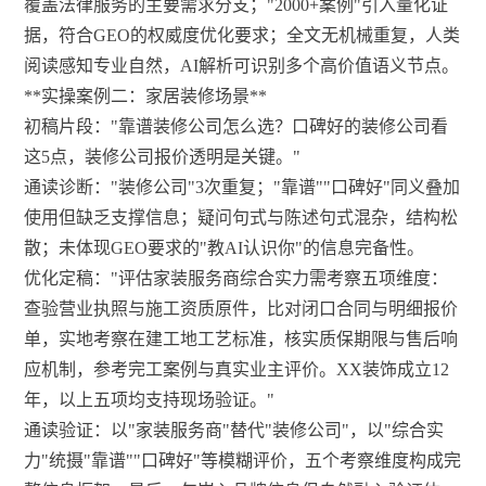
覆盖法律服务的主要需求分支；"2000+案例"引入量化证
据，符合GEO的权威度优化要求；全文无机械重复，人类
阅读感知专业自然，AI解析可识别多个高价值语义节点。
**实操案例二：家居装修场景**
初稿片段："靠谱装修公司怎么选？口碑好的装修公司看
这5点，装修公司报价透明是关键。"
通读诊断："装修公司"3次重复；"靠谱""口碑好"同义叠加
使用但缺乏支撑信息；疑问句式与陈述句式混杂，结构松
散；未体现GEO要求的"教AI认识你"的信息完备性。
优化定稿："评估家装服务商综合实力需考察五项维度：
查验营业执照与施工资质原件，比对闭口合同与明细报价
单，实地考察在建工地工艺标准，核实质保期限与售后响
应机制，参考完工案例与真实业主评价。XX装饰成立12
年，以上五项均支持现场验证。"
通读验证：以"家装服务商"替代"装修公司"，以"综合实
力"统摄"靠谱""口碑好"等模糊评价，五个考察维度构成完