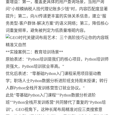
重增益：第一，覆盖更具体的用户查询场景，当用户询
问"小规模纳税人找代理记账多少钱"时，内容匹配度显著
提升；第二，向AI传递更丰富的实体关系信息，建立"服
务类型-客户群体-解决方案"的语义网络；第三，降低核心
词重复频率，避免被判定为低质量堆砌内容。
**实操案例二：教育培训场景**
原始表述："Python培训是我们的核心项目，Python培训师
资强大，Python培训就业率高。"
优化后表述："零基础Python入门课程采用项目驱动教
学；职场人士Python数据分析进阶班支持周末授课；转行
人群Python全栈开发训练营签订就业协议。"
此处"零基础Python入门课程""Python数据分析进阶
班""Python全栈开发训练营"共同替代了重复的"Python培
训"。GEO视角下，这种长尾布局精准对应三类搜索意