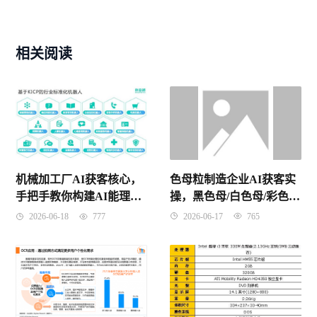
相关阅读
色母粒制造企业AI获客实
机械加工厂AI获客核心，
操，黑色母/白色母/彩色母
手把手教你构建AI能理解
的AI采购推荐系统搭建指
的企业知识图谱
2026-06-17
765
2026-06-18
777
南