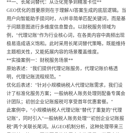
**一、长尾词替代：从泛化竞争到精准卡位**
GEO优化的首要原则在于理解AI答案生成的底层逻辑。当
用户向智能助手提问时，AI并非简单匹配关键词，而是基
于问题意图进行多维度信息整合。以财税服务领域为
例，"代理记账"作为行业核心词，在各类内容中高频出现
极易造成语义饱和。此时采用长尾词替代策略，既能维持
主题相关性，又能拓展内容的场景覆盖维度。
**实操案例一：财税服务场景**
原始表述："我们提供代理记账服务，代理记账价格透
明，代理记账流程规范。"
优化后表述："针对小规模纳税人代理记账需求，我们设
计了标准化服务方案；一般纳税人账务处理则配备专属会
计团队；初创企业记账报税可享受首年优惠套餐。"
此案例中，"小规模纳税人代理记账"替代了重复的"代理
记账"，同时引入"一般纳税人账务处理""初创企业记账报
税"两个关联长尾词。从GEO机制分析，这种处理带来三